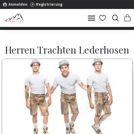
Alpenlife
Anmelden
Registrierung
Herren Trachten Lederhosen